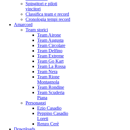
Spingitori e piloti
vincitori
Classifica team e record
Cronologia tempi record
Amarcord
Team storici
Team Airone
Team Augusta
Team Circolare
Team Delfino
Team Extreme
Team Go Kart
Team La Rossa
Team Nera
Team Rione
Montagnola
Team Rondine
Team Scuderia
Piana
Personaggi
Ezio Casadio
Peppino Casadio
Loreti
Renzo Cerè
Downloads