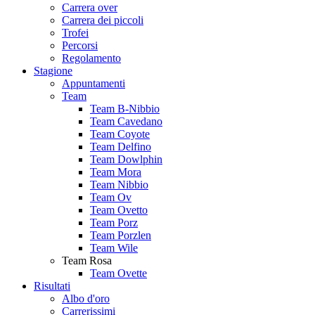
Carrera over
Carrera dei piccoli
Trofei
Percorsi
Regolamento
Stagione
Appuntamenti
Team
Team B-Nibbio
Team Cavedano
Team Coyote
Team Delfino
Team Dowlphin
Team Mora
Team Nibbio
Team Ov
Team Ovetto
Team Porz
Team Porzlen
Team Wile
Team Rosa
Team Ovette
Risultati
Albo d'oro
Carrerissimi